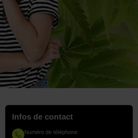
Infos de contact
Numéro de téléphone