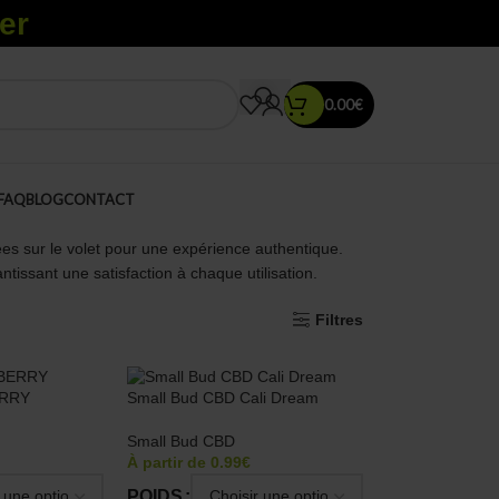
er
0.00
€
FAQ
BLOG
CONTACT
iées sur le volet pour une expérience authentique.
tissant une satisfaction à chaque utilisation.
Filtres
ERRY
Small Bud CBD Cali Dream
Small Bud CBD
À partir de
0.99
€
POIDS