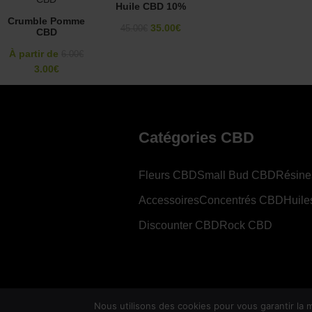
Huile CBD 10%
Crumble Pomme
35.00
€
45.00
€
CBD
À partir de
6.00
€
3.00
€
Catégories CBD
Fleurs CBD
Small Bud CBD
Résine
Accessoires
Concentrés CBD
Huil
Discounter CBD
Rock CBD
Nous utilisons des cookies pour vous garantir la m