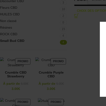
Discounter CBD
3
Fleurs CBD
10
CHOIX DES OPTIO
HUILES CBD
2
Non classé
0
Résines
15
ROCK CBD
4
Small Bud CBD
4
PROMO
PROMO
Crumble CBD
Crumble Purple
Strawberry
CBD
À partir de
À partir de
6.00
€
6.00
€
3.00
€
3.00
€
PROMO
PROMO