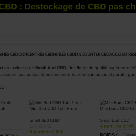
BD : Destockage de CBD pas ch
SINES CBD
CONCENTRÉS CBD
HUILES CBD
DISCOUNTER CBD
ACCESSOIRES
ction exclusive de
Small bud CBD
, des fleurs de qualité supérieure tr
aisseurs, ces petites têtes concentrent arômes intenses et pureté, garan
CBD
utti
Mini Bud CBD Tutti Frutti
Mini Buds CBD B
Small Bud CBD
Small Bud CBD
À partir de
0.99
€
À partir de
0.99
€
POIDS