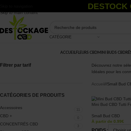
DESTOCK C
Skip to navigation
Skip to main content
CATÉGORIE
ACCUEIL
FLEURS CBD
MINI BUDS CBD
RÉ
Filtrer par tarif
Découvrez notre séle
Idéales pour les conn
Accueil
/
Small Bud 
CATÉGORIES DE PRODUITS
Mini Bud CBD Tutti Fr
Accessoires
11
Small Bud CBD
CBD +
0
À partir de
0.99
€
CONCENTRÉS CBD
3
POIDS