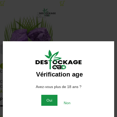
-50%
Crumble Purple CBD
Vérification age
CONCENTRÉS CBD
,
Discounter
CBD
Avez-vous plus de 18 ans ?
À partir de
3.00
€
6.00
€
POIDS
Oui
Non
CHOIX DES OPTIONS