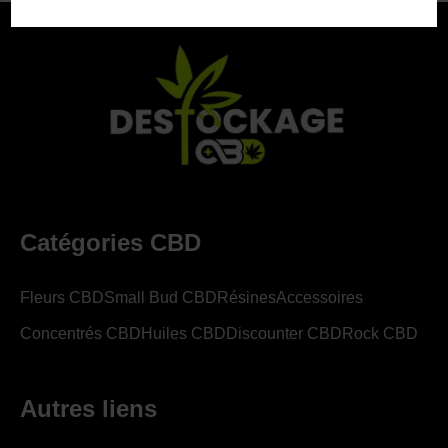
Catégories CBD
Fleurs CBD
Small Bud CBD
Résines
Accessoires
Concentrés CBD
Huiles CBD
Discounter CBD
Rock CBD
Autres liens