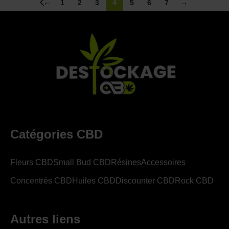
←
1
2
3
4
5
6
7
→
Catégories CBD
Fleurs CBD
Small Bud CBD
Résines
Accessoires
Concentrés CBD
Huiles CBD
Discounter CBD
Rock CBD
Autres liens