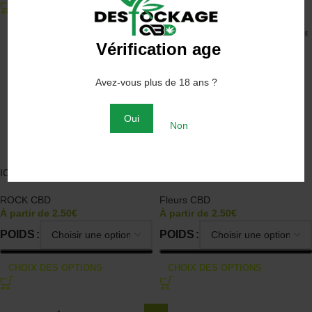
Vérification age
Avez-vous plus de 18 ans ?
Oui
Non
ICE Rock CBD
AK47 CBD
ROCK CBD
Fleurs CBD
À partir de
2.50
€
À partir de
2.50
€
POIDS
POIDS
CHOIX DES OPTIONS
CHOIX DES OPTIONS