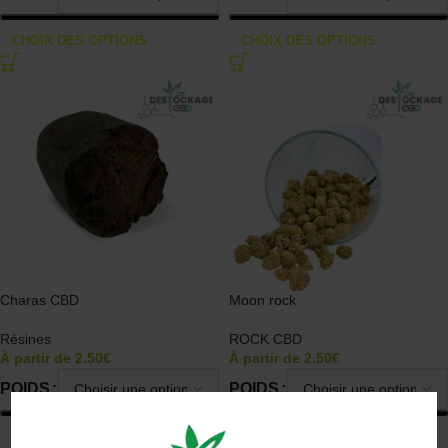
CHOIX DES OPTIONS
CHOIX DES OPTIONS
Charas CBD
Moon rock
Résines
ROCK CBD
À partir de
2.50
€
À partir de
2.50
€
POIDS
POIDS
CHOIX DES OPTIONS
CHOIX DES OPTIONS