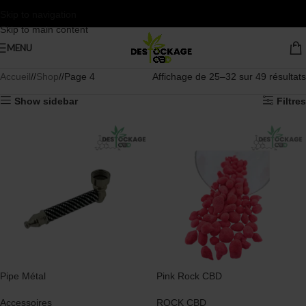
Skip to navigation
Skip to main content
MENU
Accueil
/
Shop
/
Page 4
Affichage de 25–32 sur 49 résultats
Show sidebar
Filtres
Pipe Métal
Pink Rock CBD
Accessoires
ROCK CBD