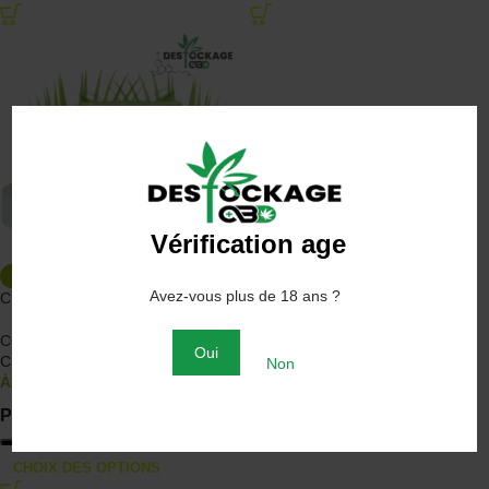
Vérification age
-50%
Avez-vous plus de 18 ans ?
Crumble Pomme CBD
CONCENTRÉS CBD
,
Discounter
Oui
CBD
Non
À partir de
3.00
€
6.00
€
POIDS
CHOIX DES OPTIONS