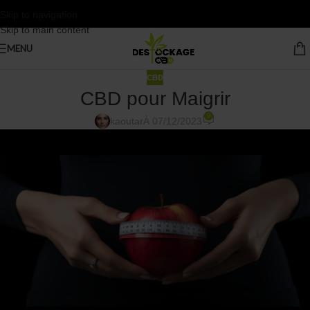
Skip to navigation
Skip to main content
MENU
CBD
CBD pour Maigrir
0
kaoutar
À 07/12/2023