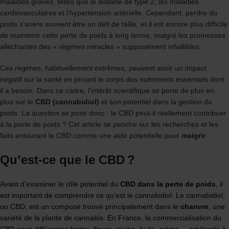
maladies graves, telles que le diabète de type 2, les maladies
cardiovasculaires et l’hypertension artérielle. Cependant, perdre du
poids s’avère souvent être un défi de taille, et il est encore plus difficile
de maintenir cette perte de poids à long terme, malgré les promesses
alléchantes des « régimes miracles » supposément infaillibles.
Ces régimes, habituellement extrêmes, peuvent avoir un impact
négatif sur la santé en privant le corps des nutriments essentiels dont
il a besoin. Dans ce cadre, l’intérêt scientifique se porte de plus en
plus sur le
CBD (cannabidiol)
et son potentiel dans la gestion du
poids. La question se pose donc : le CBD peut-il réellement contribuer
à la perte de poids ? Cet article se penche sur les recherches et les
faits entourant le CBD comme une aide potentielle pour
maigrir
.
Qu’est-ce que le CBD ?
Avant d’examiner le rôle potentiel du
CBD dans la perte de poids
, il
est important de comprendre ce qu’est le cannabidiol. Le cannabidiol,
ou CBD, est un composé trouvé principalement dans le
chanvre
, une
variété de la plante de cannabis. En France, la commercialisation du
CBD sous différentes forme, fleurs, résine, huile, crème… est légale à