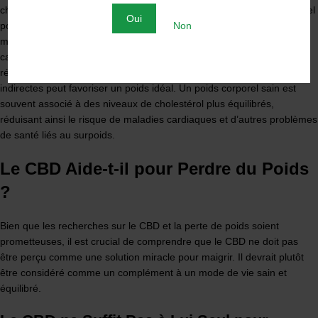
cholestérol, une substance cireuse trouvée dans le sang, est essentiel
Oui
pour la construction de cellules saines, mais des niveaux élevés de
Non
mauvais cholestérol (LDL) peuvent augmenter le risque de maladies
cardiaques. En outre, en améliorant la santé cardiovasculaire et en
régulant le métabolisme des graisses, le CBD et de manières
indirectes peut favoriser un poids idéal. Un poids corporel sain est
souvent associé à des niveaux de cholestérol plus équilibrés,
réduisant ainsi le risque de maladies cardiaques et d’autres problèmes
de santé liés au surpoids.
Le CBD Aide-t-il pour Perdre du Poids
?
Bien que les recherches sur le CBD et la perte de poids soient
prometteuses, il est crucial de comprendre que le CBD ne doit pas
être perçu comme une solution miracle pour maigrir. Il devrait plutôt
être considéré comme un complément à un mode de vie sain et
équilibré.